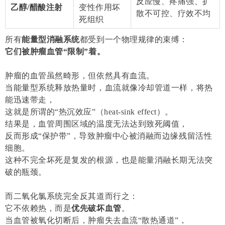
反应慢、疼痛强、扩
乙醇/醋酸注射
变性作用坏
散不可控、疗效不均
死组织
所有
能量型消融系统
都受到一个物理规律的束缚：
它们被肿瘤血管“限制”着。
肿瘤的血管虽然畸形，但依然具有血流。
当能量型系统释放热量时，血流就像冷却管道一样，将热
能迅速带走，
这就是所谓的“热沉效应”（heat-sink effect）。
结果是，血管周围区域的温度无法达到致死阈值，
反而形成“保护带”，导致肿瘤中心被消融而边缘残留活性
细胞。
这种不完全坏死是复发的根源，也是能量消融长期无法突
破的瓶颈。
而二氧化氯系统完全反其道而行之：
它不依赖热，而是
优先破坏血管
。
当血管被氧化切断后，肿瘤失去血流“散热通道”，