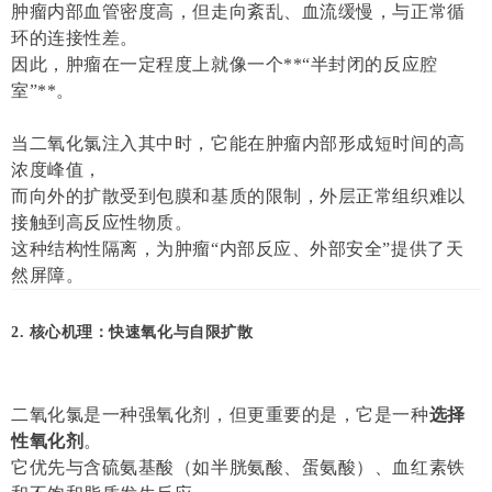
肿瘤内部血管密度高，但走向紊乱、血流缓慢，与正常循
环的连接性差。
因此，肿瘤在一定程度上就像一个**“半封闭的反应腔
室”**。
当二氧化氯注入其中时，它能在肿瘤内部形成短时间的高
浓度峰值，
而向外的扩散受到包膜和基质的限制，外层正常组织难以
接触到高反应性物质。
这种结构性隔离，为肿瘤“内部反应、外部安全”提供了天
然屏障。
2. 核心机理：快速氧化与自限扩散
二氧化氯是一种强氧化剂，但更重要的是，它是一种
选择
性氧化剂
。
它优先与含硫氨基酸（如半胱氨酸、蛋氨酸）、血红素铁