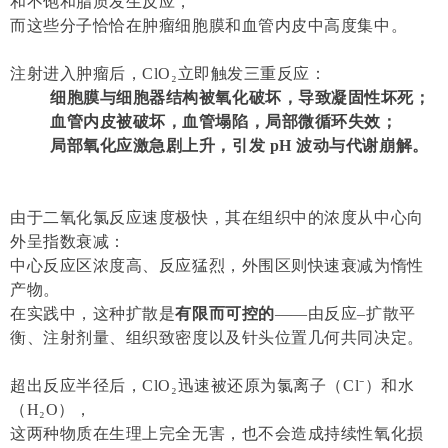
和不饱和脂质发生反应，
而这些分子恰恰在肿瘤细胞膜和血管内皮中高度集中。
注射进入肿瘤后，ClO₂立即触发三重反应：
细胞膜与细胞器结构被氧化破坏，导致凝固性坏死；
血管内皮被破坏，血管塌陷，局部微循环失效；
局部氧化应激急剧上升，引发 pH 波动与代谢崩解。
由于二氧化氯反应速度极快，其在组织中的浓度从中心向
外呈指数衰减：
中心反应区浓度高、反应猛烈，外围区则快速衰减为惰性
产物。
在实践中，这种扩散是
有限而可控的
——由反应–扩散平
衡、注射剂量、组织致密度以及针头位置几何共同决定。
超出反应半径后，ClO₂迅速被还原为氯离子（Cl⁻）和水
（H₂O），
这两种物质在生理上完全无害，也不会造成持续性氧化损