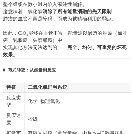
整个组织在数小时内陷入灌注性崩解。
这意味着二氧化氯
消除了所有能量消融的先天限制
——
肿瘤的血管不再是障碍，而成为被精确利用的弱点。
因此，ClO₂能够在血管丰富、能量难以渗透的肿瘤（如肝
癌、乳腺癌、头颈部癌）中，
实现其他方法无法达到的——
完全、均匀、可重复的坏死
效果。
8. 范式转变：从能量到反应
特征
二氧化氯消融系统
反应类
化学–物理氧化
型
反应速
秒级
度
扩散范
有限且可控（毫米量级，由反应–扩散与注射