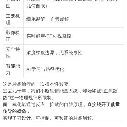
围
几何自限）
主要机
细胞裂解 + 血管崩解
理
影像验
实时超声/CT可视监控
证
安全特
浓度梯度边界，无系统毒性
性
智能能
AI学习与路径优化
力
这是肿瘤治疗的一次根本性转变。
过去几十年，我们不断改进能量系统，却始终被“血流散
热”这一物理规律所限制。
而二氧化氯通过反应—扩散的自限原理，直接
绕开了能量
传导的壁垒
，
实现了可设计、可控制、可验证的肿瘤崩解。