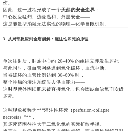
伤。
因此，这一过程形成了一个
天然的安全边界
：
中心反应猛烈、边缘温和、外层安全——
这是能量型消融无法实现的物理—化学自限机制。
3. 从局部反应到全瘤崩解：灌注性坏死的原理
单次注射后，肿瘤中心约 20–40% 的组织立即发生坏死；
与此同时，微血管网络遭到氧化破坏，血流中断。
当被破坏的血管比例达到 30–60% 时，
整个肿瘤的灌注系统失去供血能力——
这时即使外围细胞未被直接氧化，也会因缺血缺氧而次级
坏死。
这种现象被称为**“灌注性坏死（perfusion-collapse
necrosis）”**，
其坏死范围往往大于二氧化氯的实际扩散半径。