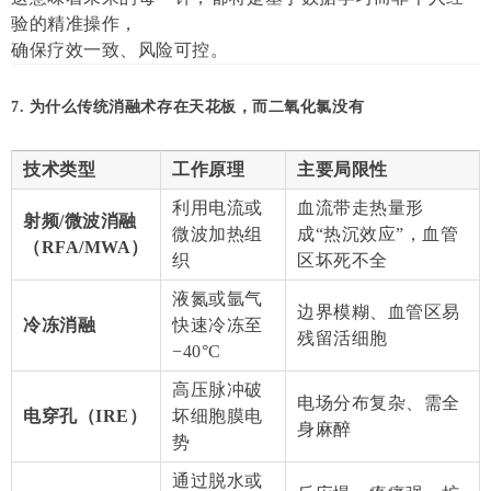
验的精准操作，
确保疗效一致、风险可控。
7. 为什么传统消融术存在天花板，而二氧化氯没有
技术类型
工作原理
主要局限性
利用电流或
血流带走热量形
射频/微波消融
微波加热组
成“热沉效应”，血管
（RFA/MWA）
织
区坏死不全
液氮或氩气
边界模糊、血管区易
冷冻消融
快速冷冻至
残留活细胞
−40°C
高压脉冲破
电场分布复杂、需全
电穿孔（IRE）
坏细胞膜电
身麻醉
势
通过脱水或