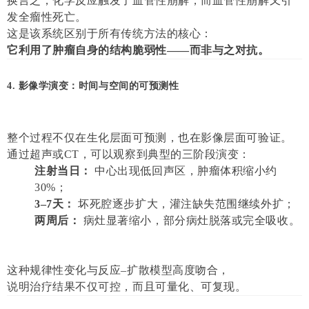
换言之，化学反应触发了血管性崩解，而血管性崩解又引
发全瘤性死亡。
这是该系统区别于所有传统方法的核心：
它利用了肿瘤自身的结构脆弱性——而非与之对抗。
4. 影像学演变：时间与空间的可预测性
整个过程不仅在生化层面可预测，也在影像层面可验证。
通过超声或CT，可以观察到典型的三阶段演变：
注射当日：
中心出现低回声区，肿瘤体积缩小约
30%；
3–7天：
坏死腔逐步扩大，灌注缺失范围继续外扩；
两周后：
病灶显著缩小，部分病灶脱落或完全吸收。
这种规律性变化与反应–扩散模型高度吻合，
说明治疗结果不仅可控，而且可量化、可复现。