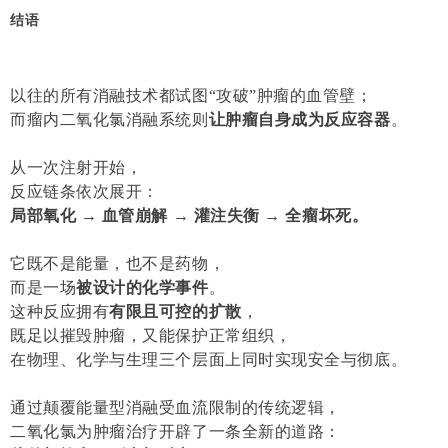
结语
以往的所有消融技术都试图“攻破”肿瘤的血管壁；
而瘤内二氧化氯消融系统则
让肿瘤自身成为反应容器
。
从一次注射开始，
反应链条依次展开：
局部氧化 → 血管崩解 → 灌注失衡 → 全瘤坏死。
它既不是能量，也不是药物，
而是一场
被设计的化学事件
。
这种反应拥有
有限且可控的扩散
，
既足以摧毁肿瘤，又能保护正常组织，
在物理、化学与生理三个层面上同时实现安全与彻底。
通过颠覆能量型消融受血流限制的传统逻辑，
二氧化氯为肿瘤治疗开辟了一条全新的道路：