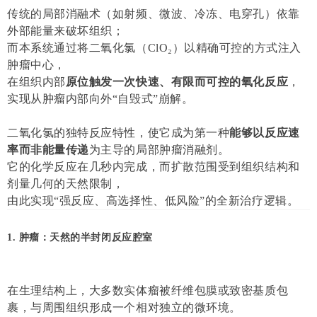
传统的局部消融术（如射频、微波、冷冻、电穿孔）依靠
外部能量来破坏组织；
而本系统通过将二氧化氯（ClO₂）以精确可控的方式注入
肿瘤中心，
在组织内部
原位触发一次快速、有限而可控的氧化反应
，
实现从肿瘤内部向外“自毁式”崩解。
二氧化氯的独特反应特性，使它成为第一种
能够以反应速
率而非能量传递
为主导的局部肿瘤消融剂。
它的化学反应在几秒内完成，而扩散范围受到组织结构和
剂量几何的天然限制，
由此实现“强反应、高选择性、低风险”的全新治疗逻辑。
1. 肿瘤：天然的半封闭反应腔室
在生理结构上，大多数实体瘤被纤维包膜或致密基质包
裹，与周围组织形成一个相对独立的微环境。